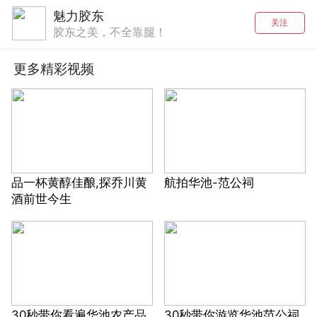
魅力胶东
关注
胶东之美，不全靠腿！
更多精彩视频
品一杯黄醇佳酿,探乔川黄
航拍华池-范公祠
酒前世今生
30秒带你看遍华池农产品
30秒带你游览华池范公祠