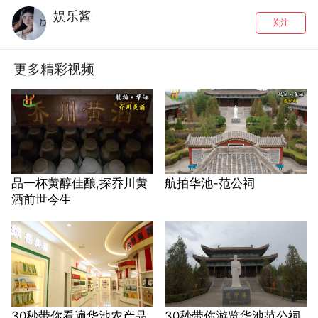
娱乐酱
关注
更多精彩视频
品一杯黄醇佳酿,探乔川黄
航拍华池-范公祠
酒前世今生
30秒带你看遍华池农产品
30秒带你游览华池范公祠