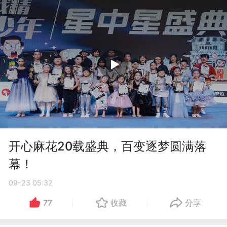
开心麻花20载盛典，百变逐梦圆满落
幕！
09-23 05:32
77
收藏
分享