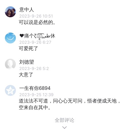
意中人
2023-9-26 10:51
可以说是必然的。
♥痛个ζั̯̯̯͡ั̯͡طى休
2023-9-26 6:27
可爱死了
刘德望
2023-9-26 5:2
大意了
一生有你6894
2023-9-25 12:39
道法法不可道，问心心无可问，悟者便成天地，
空来自在其中。
全部评论