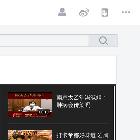
南京太乙堂冯淑娟：
肺病会传染吗
00:13
打卡帝都好味道 岩鹰