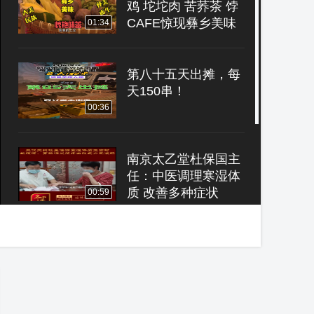
鸡 坨坨肉 苦荞茶 饽
CAFE惊现彝乡美味
01:34
风暴
第八十五天出摊，每
天150串！
00:36
南京太乙堂杜保国主
任：中医调理寒湿体
质 改善多种症状
00:59
南京太乙堂陈潭林：
下肢静脉曲张早治疗
早受益
00:54