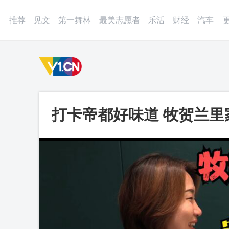
登录
微博
APP
更多
推荐
见文
第一舞林
最美志愿者
乐活
财经
汽车
打卡帝都好味道 牧贺兰里
八宝茶_第一视频