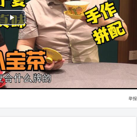
Play
Video
举报