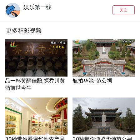
娱乐第一线
关注
更多精彩视频
品一杯黄醇佳酿,探乔川黄
航拍华池-范公祠
酒前世今生
30秒带你看遍华池农产品
30秒带你游览华池范公祠