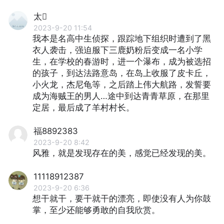
太
2023-9-20 11:54
我本是名高中生侦探，跟踪地下组织时遭到了黑
衣人袭击，强迫服下三鹿奶粉后变成一名小学
生，在学校的春游时，进一个瀑布，成为被选招
的孩子，到达法路意岛，在岛上收服了皮卡丘，
小火龙，杰尼龟等，之后踏上伟大航路，发誓要
成为海贼王的男人…途中到达青青草原，在那里
定居，最后成了羊村村长。
福8892383
2023-9-20 8:42
风雅，就是发现存在的美，感觉已经发现的美。
11118912387
2023-9-20 6:36
想干就干，要干就干的漂亮，即使没有人为你鼓
掌，至少还能够勇敢的自我欣赏。