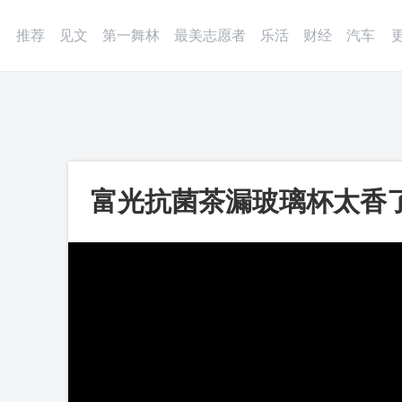
登录
微博
APP
更多
推荐
见文
第一舞林
最美志愿者
乐活
财经
汽车
富光抗菌茶漏玻璃杯太香
_第一视频