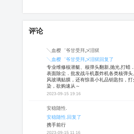
评论
╲血樱゛爷甘受拜乄泪狱
╲血樱゛爷甘受拜乄泪狱回复了
专业维修核潜艇、核弹头翻新,抛光,打蜡
表面除尘．批发战斗机轰炸机各类核弹头
风玻璃贴膜，还有惊喜小礼品钥匙扣，打
染，欲购速从～
2023-09-15 19:16
安稳随性.
安稳随性.回复了
携手前行
2023-09-15 11:16