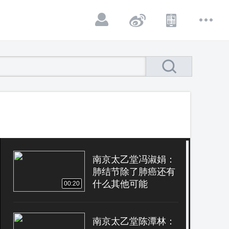
南京太乙堂冯淑娟：
肺结节除了肺癌还有
什么其他可能
00:20
南京太乙堂陈潭林：