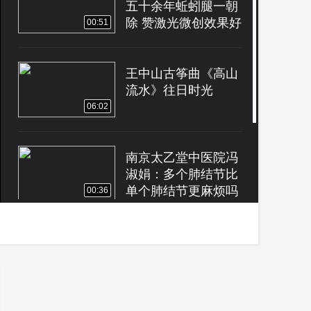
五十余年蚯蚓腿一朝
除 赞激光微创效果好
00:51
王中山古筝曲《高山
流水》往日时光
06:02
南京太乙堂中医院冯
淑娟：多个肺结节比
单个肺结节更麻烦吗
00:36
王中山古筝曲《满江
红》往日时光
13:25