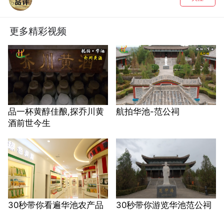
更多精彩视频
品一杯黄醇佳酿,探乔川黄
航拍华池-范公祠
酒前世今生
30秒带你看遍华池农产品
30秒带你游览华池范公祠