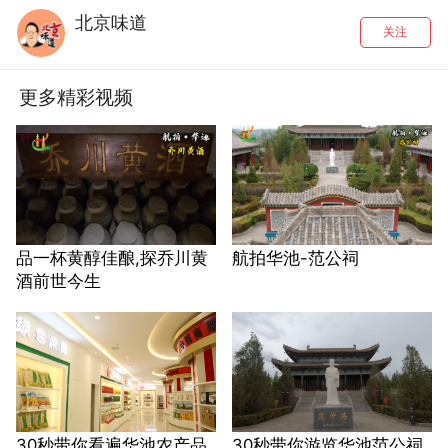
北京味道
关注
更多精彩视频
品一杯黄醇佳酿,探乔川黄
航拍华池-范公祠
酒前世今生
30秒带你看遍华池农产品
30秒带你游览华池范公祠