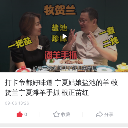
打卡帝都好味道 宁夏姑娘盐池的羊 牧
贺兰宁夏滩羊手抓 根正苗红
09-06 13:26
0
收藏
分享