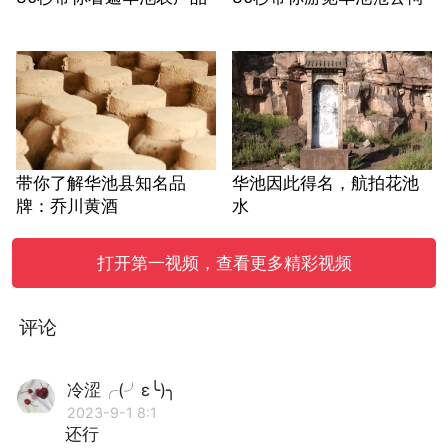
带你了解华池县知名品
华池因此得名，航拍花池
牌：乔川黄酒
水
打开第一视频，查看更多精彩视频
评论
冷涩╭(╯ε╰)╮
2023-9-1 8:1
还行