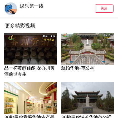
娱乐第一线
关注
更多精彩视频
品一杯黄醇佳酿,探乔川黄
航拍华池-范公祠
酒前世今生
30秒带你看遍华池农产品
30秒带你游览华池范公祠