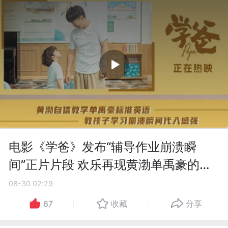
电影《学爸》发布“辅导作业崩溃瞬
间”正片片段 欢乐再现黄渤单禹豪的父
子日常
08-30 02:29
67
收藏
分享