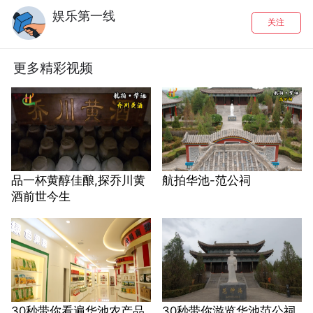
娱乐第一线
关注
更多精彩视频
品一杯黄醇佳酿,探乔川黄
航拍华池-范公祠
酒前世今生
30秒带你看遍华池农产品
30秒带你游览华池范公祠