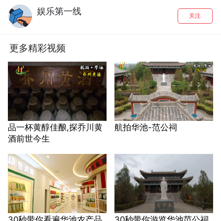
娱乐第一线
关注
更多精彩视频
品一杯黄醇佳酿,探乔川黄
航拍华池-范公祠
酒前世今生
30秒带你看遍华池农产品
30秒带你游览华池范公祠