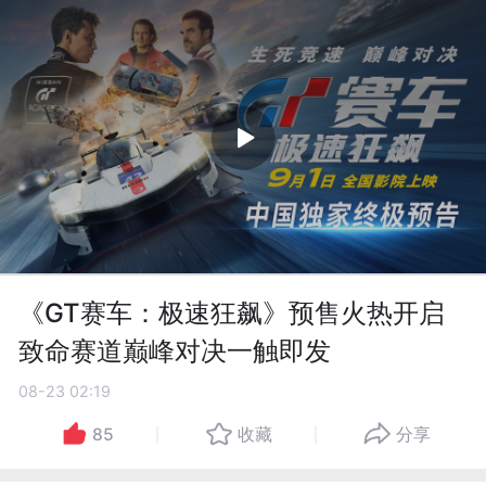
《GT赛车：极速狂飙》预售火热开启
致命赛道巅峰对决一触即发
08-23 02:19
85
收藏
分享