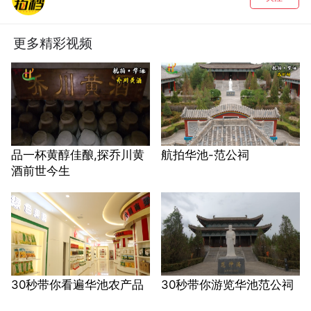
更多精彩视频
品一杯黄醇佳酿,探乔川黄
航拍华池-范公祠
酒前世今生
30秒带你看遍华池农产品
30秒带你游览华池范公祠