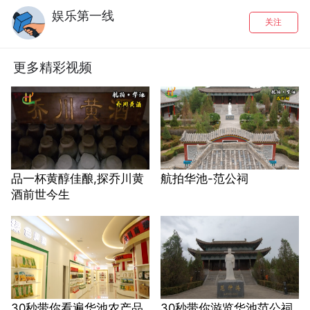
娱乐第一线
关注
更多精彩视频
品一杯黄醇佳酿,探乔川黄
航拍华池-范公祠
酒前世今生
30秒带你看遍华池农产品
30秒带你游览华池范公祠