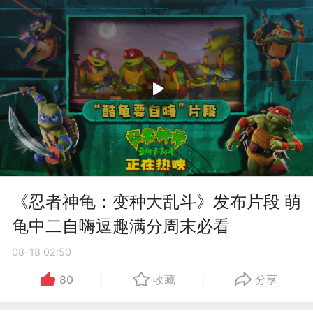
《忍者神龟：变种大乱斗》发布片段 萌
龟中二自嗨逗趣满分周末必看
08-18 02:50
80
收藏
分享