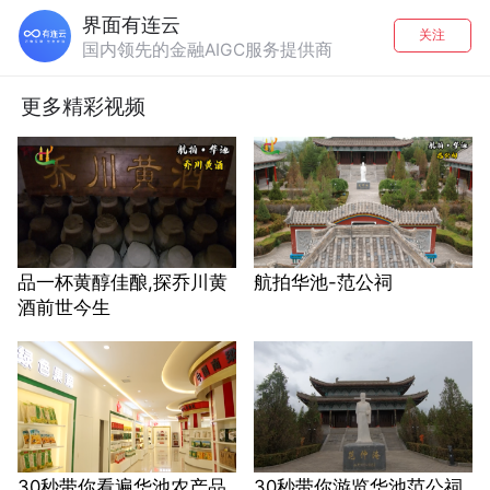
界面有连云
关注
国内领先的金融AIGC服务提供商
更多精彩视频
品一杯黄醇佳酿,探乔川黄
航拍华池-范公祠
酒前世今生
30秒带你看遍华池农产品
30秒带你游览华池范公祠