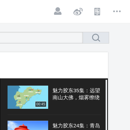
魅力胶东35集：远望
南山大佛，烟雾缭绕
00:45
魅力胶东24集：青岛