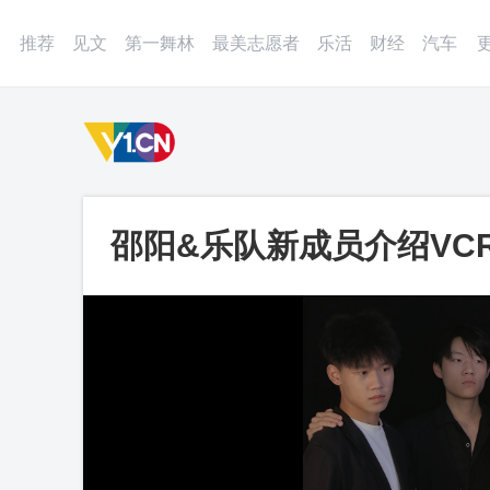
登录
微博
APP
更多
推荐
见文
第一舞林
最美志愿者
乐活
财经
汽车
邵阳&乐队新成员介绍VC