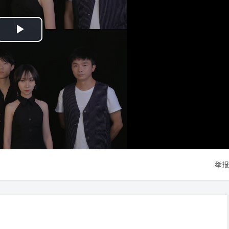
Play
Video
举报