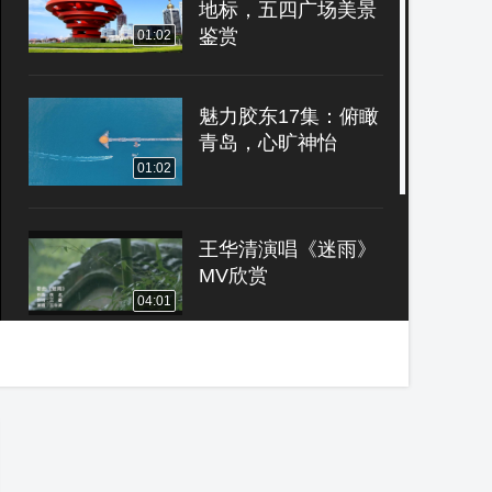
地标，五四广场美景
鉴赏
01:02
魅力胶东17集：俯瞰
青岛，心旷神怡
01:02
王华清演唱《迷雨》
MV欣赏
04:01
歌曲《老师不老》现
场版 三番作词 王一
蓉作曲 韩一菲演唱
08:00