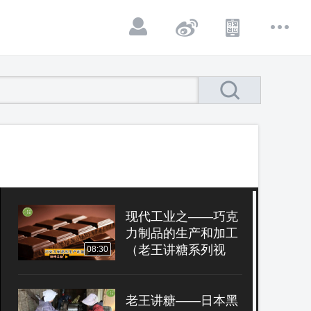
现代工业之——巧克
力制品的生产和加工
（老王讲糖系列视
08:30
频）
老王讲糖——日本黑