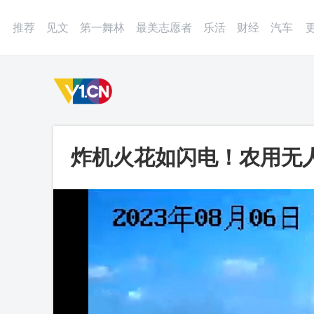
登录
微博
APP
更多
推荐
见文
第一舞林
最美志愿者
乐活
财经
汽车
炸机火花如闪电！农用无人
压线路_第一视频