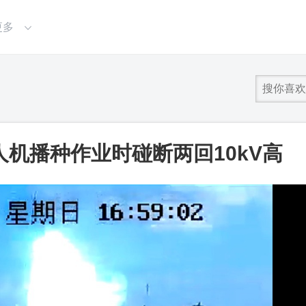
更多
机播种作业时碰断两回10kV高