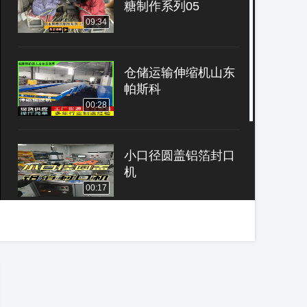
糖制作系列05
09:34
仓储运输伸缩机山东
帕斯科
00:28
小口径圆盖铝箔封口
机
00:17
液压升降小型皮带伸
缩输送机
00:32