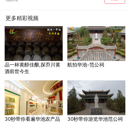
更多精彩视频
品一杯黄醇佳酿,探乔川黄
航拍华池-范公祠
酒前世今生
30秒带你看遍华池农产品
30秒带你游览华池范公祠