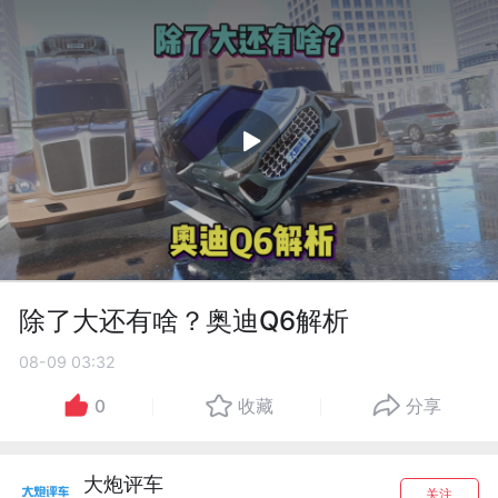
除了大还有啥？奥迪Q6解析
08-09 03:32
0
收藏
分享
大炮评车
关注