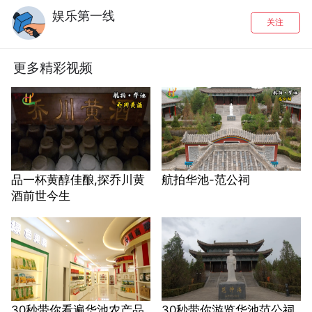
娱乐第一线
关注
更多精彩视频
品一杯黄醇佳酿,探乔川黄
航拍华池-范公祠
酒前世今生
30秒带你看遍华池农产品
30秒带你游览华池范公祠