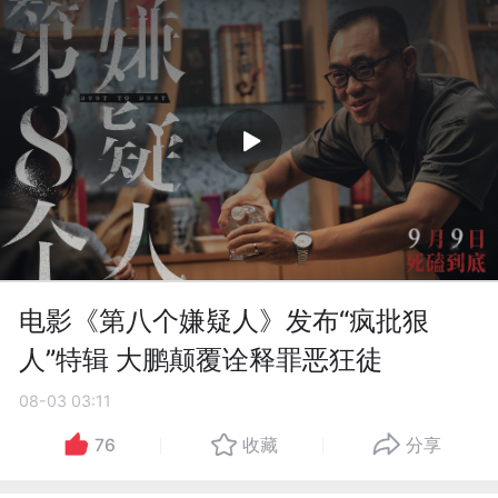
电影《第八个嫌疑人》发布“疯批狠
人”特辑 大鹏颠覆诠释罪恶狂徒
08-03 03:11
76
收藏
分享