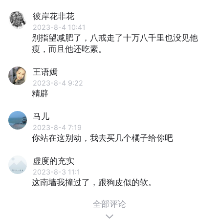
彼岸花非花
2023-8-4 10:41
别指望减肥了，⼋戒⾛了⼗万⼋千⾥也没见他
瘦，⽽且他还吃素。
王语嫣
2023-8-4 9:22
精辟
马儿
2023-8-4 7:19
你站在这别动，我去买几个橘子给你吧
虚度的充实
2023-8-3 11:1
这南墙我撞过了，跟狗皮似的软。
全部评论