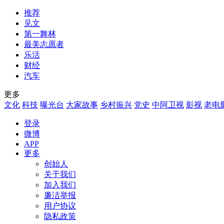
推荐
见文
第一舞林
最美志愿者
乐活
财经
汽车
更多
文化
科技
曝光台
大家故事
乡村振兴
党史
中阿卫视
影视
老电
登录
微博
APP
更多
创始人
关于我们
加入我们
廉洁举报
用户协议
隐私政策