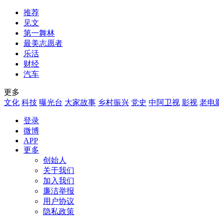
推荐
见文
第一舞林
最美志愿者
乐活
财经
汽车
更多
文化
科技
曝光台
大家故事
乡村振兴
党史
中阿卫视
影视
老电
登录
微博
APP
更多
创始人
关于我们
加入我们
廉洁举报
用户协议
隐私政策