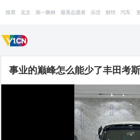
微博
APP
更多
推荐
见文
第一舞林
最美志愿者
乐活
财经
汽车
事业的巅峰怎么能少了丰田考斯