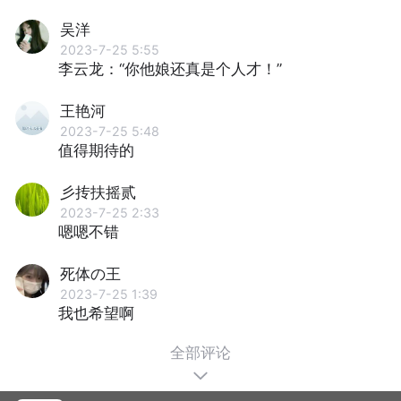
吴洋
2023-7-25 5:55
李云龙：“你他娘还真是个人才！”
王艳河
2023-7-25 5:48
值得期待的
彡抟扶摇贰
2023-7-25 2:33
嗯嗯不错
死体の王
2023-7-25 1:39
我也希望啊
全部评论