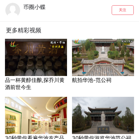
币圈小蝶
关注
更多精彩视频
品一杯黄醇佳酿,探乔川黄
航拍华池-范公祠
酒前世今生
30秒带你看遍华池农产品
30秒带你游览华池范公祠