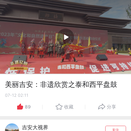
美丽吉安：非遗欣赏之泰和西平盘鼓
07-12 02:11
89
收藏
分享
吉安大视界
关注