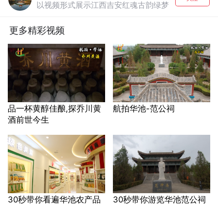
以视频形式展示江西吉安红魂古韵绿梦
更多精彩视频
品一杯黄醇佳酿,探乔川黄
航拍华池-范公祠
酒前世今生
30秒带你看遍华池农产品
30秒带你游览华池范公祠