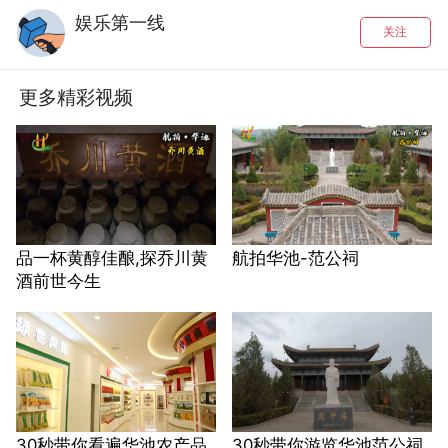
娱乐第一线
关注
更多精彩视频
品一杯黄醇佳酿,探乔川黄
航拍华池-范公祠
酒前世今生
30秒带你看遍华池农产品
30秒带你游览华池范公祠