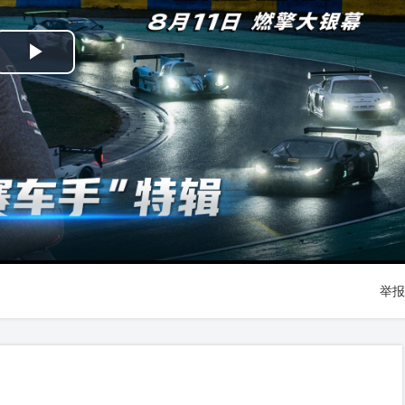
Play
Video
举报