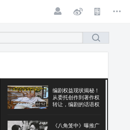
编剧权益现状揭秘！
从委托创作到著作权
转让，编剧的话语权
02:52
受限？
《八角笼中》曝推广