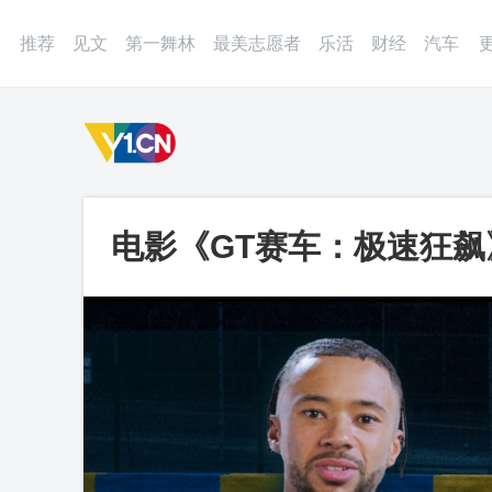
登录
微博
APP
更多
推荐
见文
第一舞林
最美志愿者
乐活
财经
汽车
电影《GT赛车：极速狂飙
梦故事_第一视频