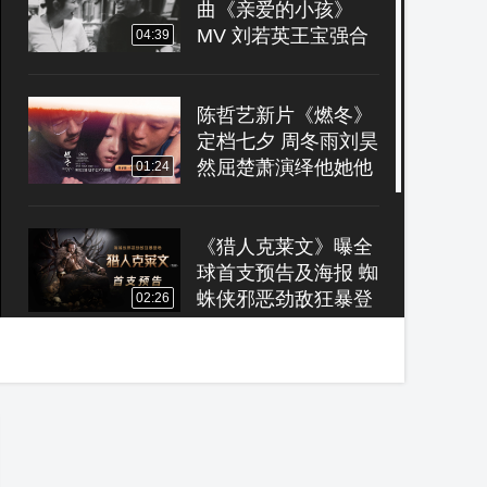
曲《亲爱的小孩》
MV 刘若英王宝强合
04:39
体催泪献唱
陈哲艺新片《燃冬》
定档七夕 周冬雨刘昊
然屈楚萧演绎他她他
01:24
爱情
《猎人克莱文》曝全
球首支预告及海报 蜘
蛛侠邪恶劲敌狂暴登
02:26
场
《故乡，别来无恙》
首发预告 任素汐领
衔“天府姐妹”重塑故
01:37
乡命题