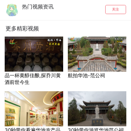
热门视频资讯
关注
更多精彩视频
品一杯黄醇佳酿,探乔川黄
航拍华池-范公祠
酒前世今生
30秒带你看遍华池农产品
30秒带你游览华池范公祠