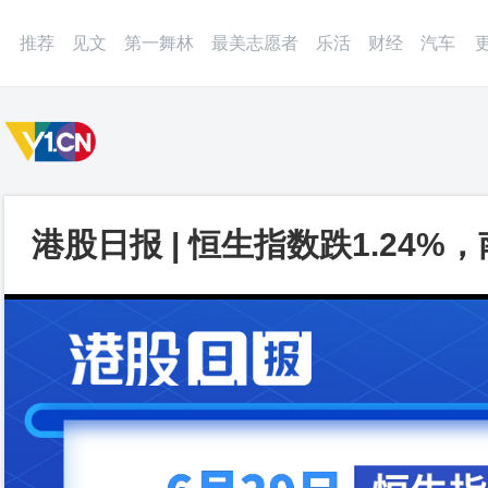
微博
APP
更多
推荐
见文
第一舞林
最美志愿者
乐活
财经
汽车
港股日报 | 恒生指数跌1.24%
元，家庭电器及用品板块领涨_