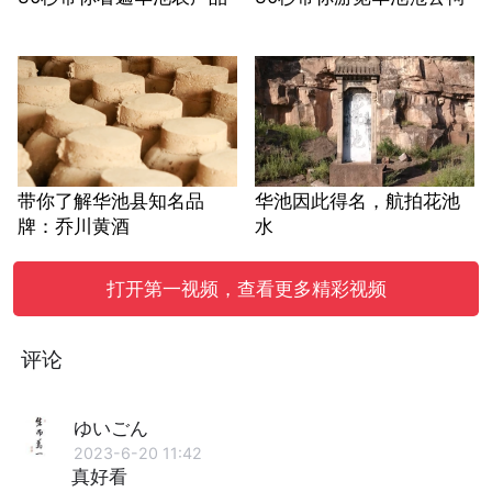
带你了解华池县知名品
华池因此得名，航拍花池
牌：乔川黄酒
水
打开第一视频，查看更多精彩视频
评论
ゆいごん
2023-6-20 11:42
真好看