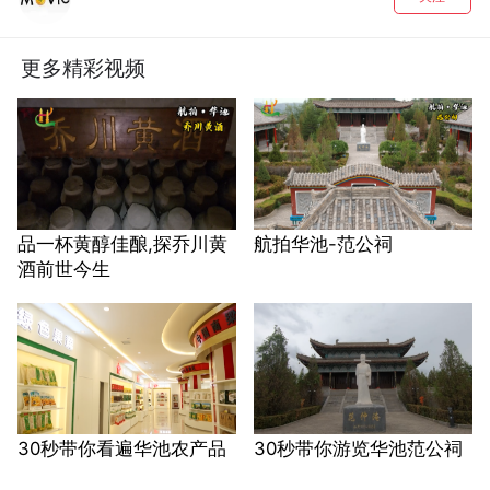
更多精彩视频
品一杯黄醇佳酿,探乔川黄
航拍华池-范公祠
酒前世今生
30秒带你看遍华池农产品
30秒带你游览华池范公祠