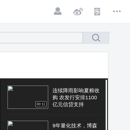
连续降雨影响夏粮收
购 农发行安排1100
亿元信贷支持
00:11
9年量化技术，博森