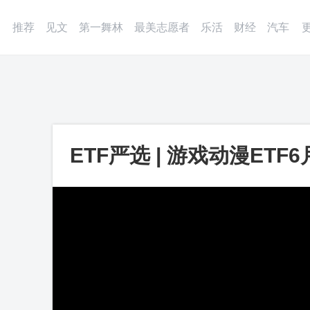
登录
微博
APP
更多
推荐
见文
第一舞林
最美志愿者
乐活
财经
汽车
ETF严选 | 游戏动漫ETF
涨101.04%_第一视频