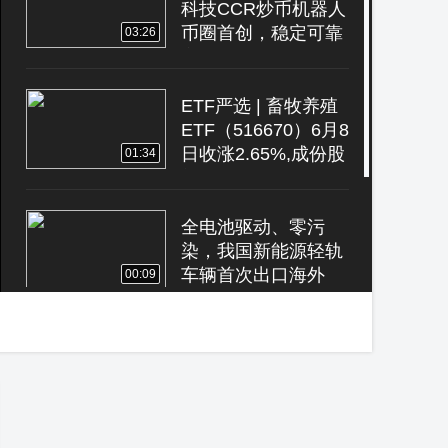
科技CCR炒币机器人
币圈首创，稳定可靠
03:26
安全很重要，盈利
34267美金
ETF严选 | 畜牧养殖
ETF（516670）6月8
日收涨2.65%,成份股
01:34
新五丰上涨10.05%
全电池驱动、零污
染，我国新能源轻轨
车辆首次出口海外
00:09
建设银行陕西分行被
警告，并处罚款205
万元
00:09