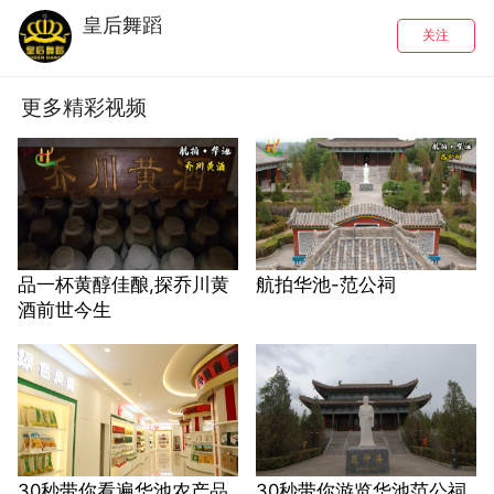
皇后舞蹈
关注
更多精彩视频
品一杯黄醇佳酿,探乔川黄
航拍华池-范公祠
酒前世今生
30秒带你看遍华池农产品
30秒带你游览华池范公祠