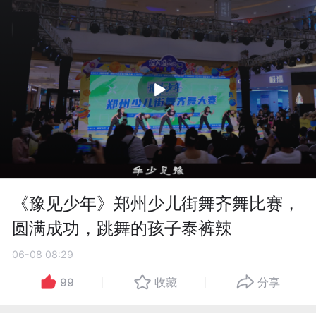
《豫见少年》郑州少儿街舞齐舞比赛，
圆满成功，跳舞的孩子泰裤辣
06-08 08:29
99
收藏
分享