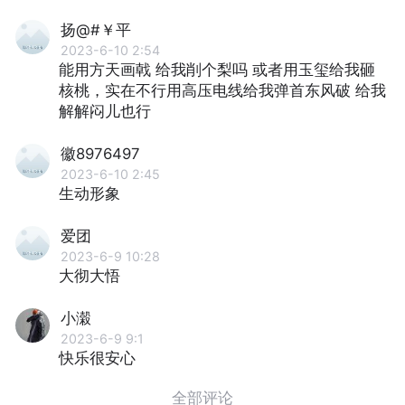
扬@#￥平
2023-6-10 2:54
能用方天画戟 给我削个梨吗 或者用玉玺给我砸
核桃，实在不行用高压电线给我弹首东风破 给我
解解闷儿也行
徽8976497
2023-6-10 2:45
生动形象
爱团
2023-6-9 10:28
大彻大悟
小濲
2023-6-9 9:1
快乐很安心
全部评论