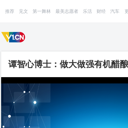
微博
APP
更多
推荐
见文
第一舞林
最美志愿者
乐活
财经
汽车
谭智心博士：做大做强有机醋
乡村全面振兴_第一视频