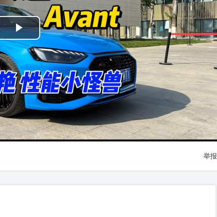
Play
Video
举报