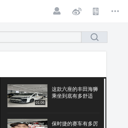
这款六座的丰田海狮
乘坐到底有多舒适
01:06
保时捷的赛车有多厉