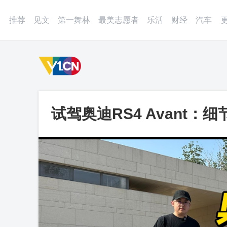
登录
微博
APP
更多
推荐
见文
第一舞林
最美志愿者
乐活
财经
汽车
试驾奥迪RS4 Avant