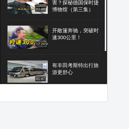
害？探秘德国保时捷
博物馆（第三集）
02:49
开敞篷奔驰，突破时
速300公里！
12:20
有丰田考斯特出行旅
游更舒心
01:47
带女儿漂移……
08:50