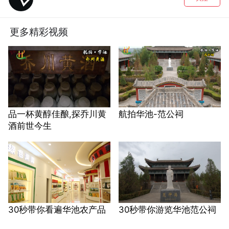
更多精彩视频
品一杯黄醇佳酿,探乔川黄
航拍华池-范公祠
酒前世今生
30秒带你看遍华池农产品
30秒带你游览华池范公祠