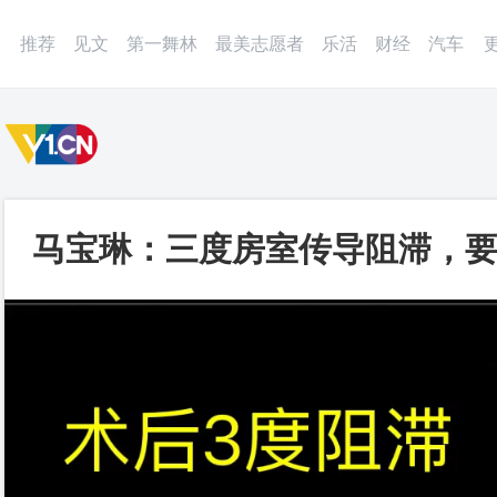
微博
APP
更多
推荐
见文
第一舞林
最美志愿者
乐活
财经
汽车
马宝琳：三度房室传导阻滞，要