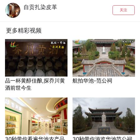
自贡扎染皮革
关注
更多精彩视频
品一杯黄醇佳酿,探乔川黄
航拍华池-范公祠
酒前世今生
30秒带你看遍华池农产品
30秒带你游览华池范公祠