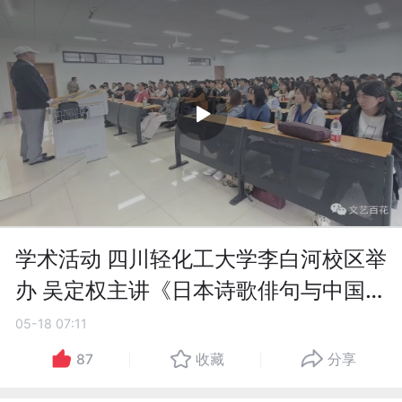
学术活动 四川轻化工大学李白河校区举
办 吴定权主讲《日本诗歌俳句与中国律
诗》
05-18 07:11
87
收藏
分享