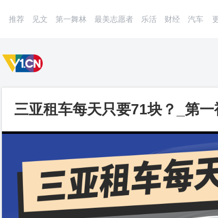
微博
APP
更多
推荐
见文
第一舞林
最美志愿者
乐活
财经
汽车
三亚租车每天只要71块？_第一