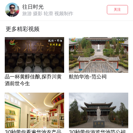
往日时光
关注
旅游 摄影 轮滑 视频制作
更多精彩视频
品一杯黄醇佳酿,探乔川黄
航拍华池-范公祠
酒前世今生
30秒带你看遍华池农产品
30秒带你游览华池范公祠