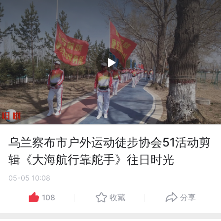
乌兰察布市户外运动徒步协会51活动剪
辑《大海航行靠舵手》往日时光
05-05 10:08
108
收藏
分享