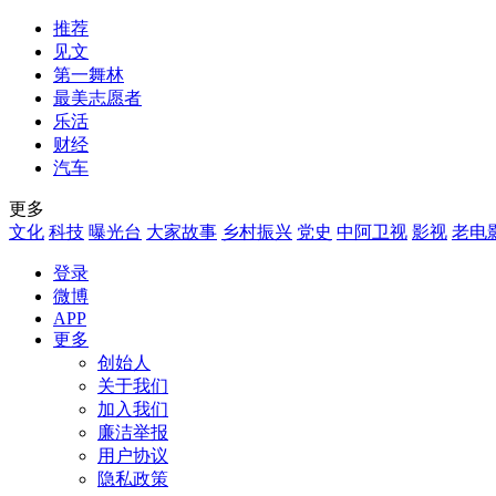
推荐
见文
第一舞林
最美志愿者
乐活
财经
汽车
更多
文化
科技
曝光台
大家故事
乡村振兴
党史
中阿卫视
影视
老电
登录
微博
APP
更多
创始人
关于我们
加入我们
廉洁举报
用户协议
隐私政策