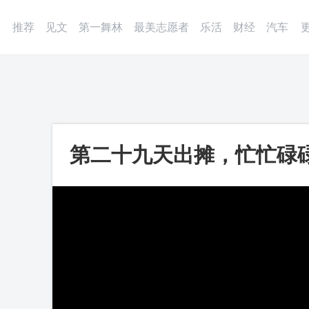
登录
微博
APP
更多
推荐
见文
第一舞林
最美志愿者
乐活
财经
汽车
第二十九天出摊，忙忙碌
子，感谢生活，_第一视频