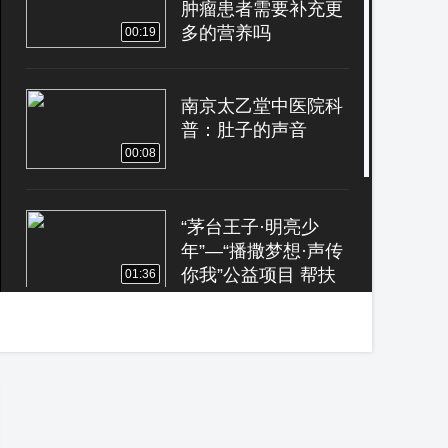
肿瘤患者需要补充更
多的营养吗
00:19
南京太乙堂中医院科
普：肚子的声音
00:08
“茅台王子·明亮少
年”—“播撒梦想·声传
你我”公益项目 帮扶
01:36
成果汇报演出在仁怀
举行
打卡帝都好味道 宝藏
大厨甄建军 京华楼重
铸真京味 辣爆里脊筋
01:54