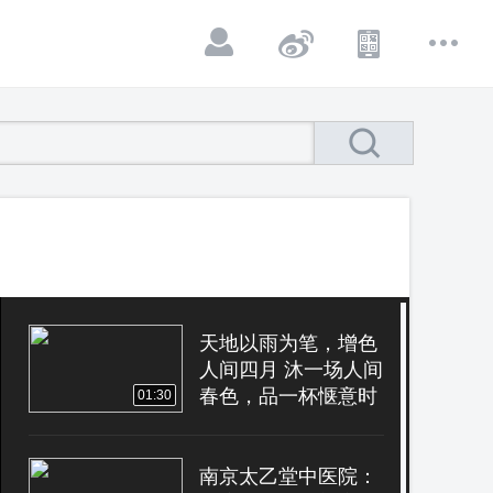
天地以雨为笔，增色
人间四月 沐一场人间
春色，品一杯惬意时
01:30
光
南京太乙堂中医院：