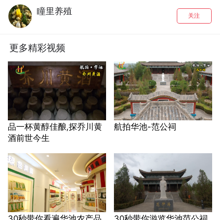
瞳里养殖
关注
更多精彩视频
品一杯黄醇佳酿,探乔川黄
航拍华池-范公祠
酒前世今生
30秒带你看遍华池农产品
30秒带你游览华池范公祠