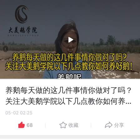
养鹅每天做的这几件事情你做对了吗？
关注大美鹅学院以下几点教你如何养好
鹅！
05-02 02:25
68
收藏
分享