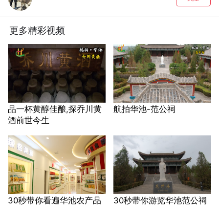
更多精彩视频
品一杯黄醇佳酿,探乔川黄
航拍华池-范公祠
酒前世今生
30秒带你看遍华池农产品
30秒带你游览华池范公祠