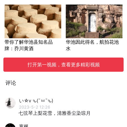
带你了解华池县知名品
华池因此得名，航拍花池
牌：乔川黄酒
水
打开第一视频，查看更多精彩视频
评论
い☆v ԅ(¯ㅂ¯ԅ)
2023-5-2 12:26
七弦琴上梨花雪，清雅香尘染琼月
寒枫