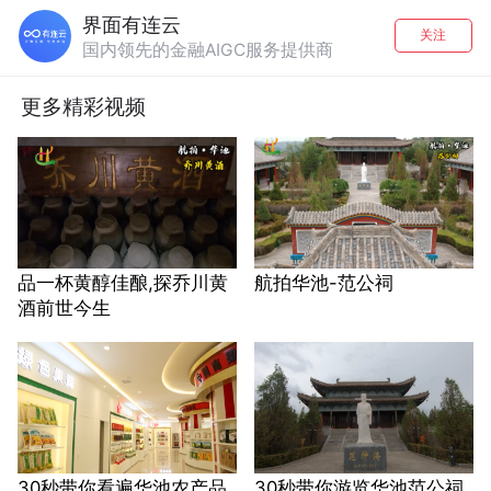
界面有连云
关注
国内领先的金融AIGC服务提供商
更多精彩视频
品一杯黄醇佳酿,探乔川黄
航拍华池-范公祠
酒前世今生
30秒带你看遍华池农产品
30秒带你游览华池范公祠