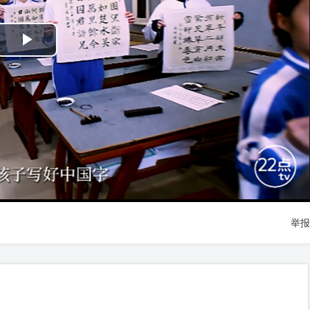
Play
Video
举报