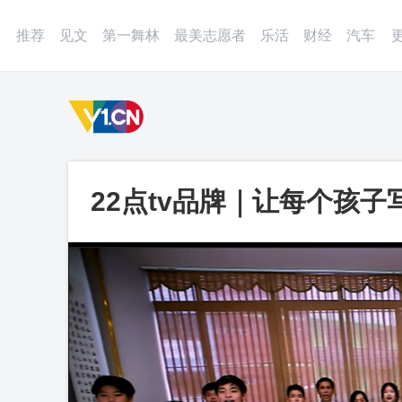
登录
微博
APP
更多
推荐
见文
第一舞林
最美志愿者
乐活
财经
汽车
22点tv品牌｜让每个孩