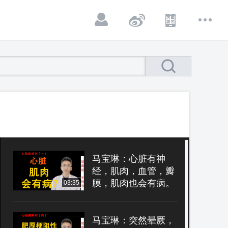
马宝琳：心脏有神
经，肌肉，血管，瓣
膜，肌肉也会有病。
03:35
马宝琳：突然晕厥，