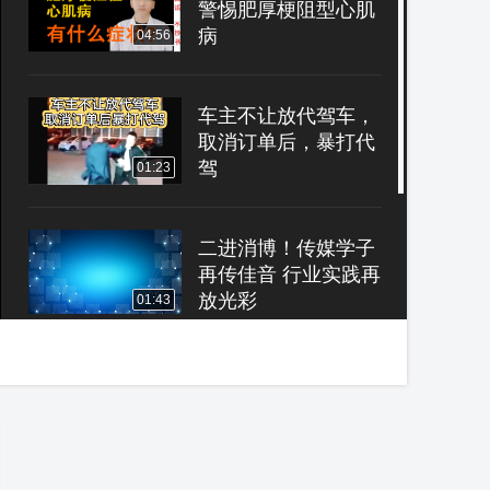
警惕肥厚梗阻型心肌
病
04:56
车主不让放代驾车，
取消订单后，暴打代
驾
01:23
二进消博！传媒学子
再传佳音 行业实践再
放光彩
01:43
河南安阳：助力创建
文明城市，树立交通
安全意识
00:28