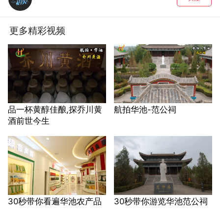
更多精彩视频
品一杯黄醇佳酿,探乔川黄
航拍华池-范公祠
酒前世今生
30秒带你看遍华池农产品
30秒带你游览华池范公祠