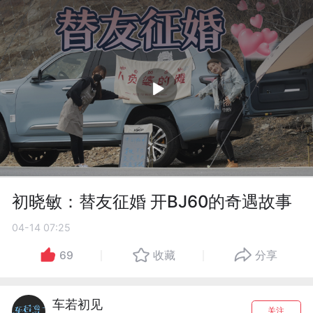
初晓敏：替友征婚 开BJ60的奇遇故事
04-14 07:25
69
收藏
分享
车若初见
关注