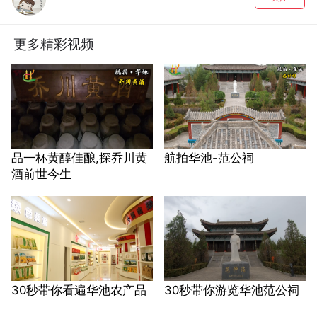
更多精彩视频
品一杯黄醇佳酿,探乔川黄
航拍华池-范公祠
酒前世今生
30秒带你看遍华池农产品
30秒带你游览华池范公祠