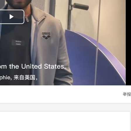
Play
Video
举报