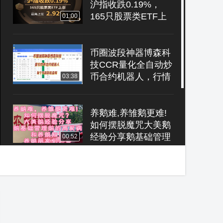
沪指收跌0.19%，
165只股票类ETF上
01:00
涨、最高上涨2.92%
币圈波段神器博森科
技CCR量化全自动炒
币合约机器人，行情
03:38
好坏，每个月默默在
盈利
养鹅难,养雏鹅更难!
如何摆脱魔咒大美鹅
经验分享鹅基础管理
00:52
鹅的高发病和养鹅知
识养鹅朋友们必备
港股日报 | 恒生指数
涨1.11%，南向资金
净买入28.93亿港
00:57
元，石油及天然气板
块领涨