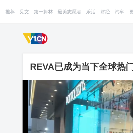
登录
微博
APP
更多
推荐
见文
第一舞林
最美志愿者
乐活
财经
汽车
REVA已成为当下全球热