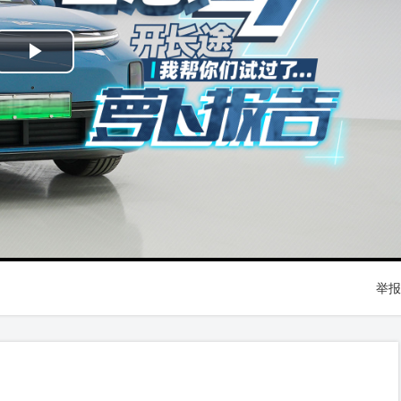
Play
Video
举报