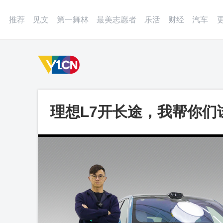
登录
微博
APP
更多
推荐
见文
第一舞林
最美志愿者
乐活
财经
汽车
理想L7开长途，我帮你们