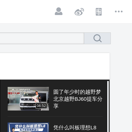
圆了年少时的越野梦
北京越野BJ60提车分
享
06:52
凭什么叫板理想L8