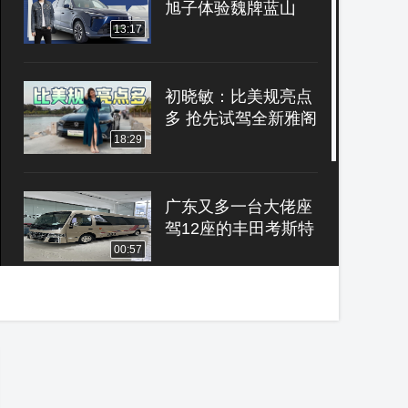
旭子体验魏牌蓝山
13:17
初晓敏：比美规亮点
多 抢先试驾全新雅阁
18:29
广东又多一台大佬座
驾12座的丰田考斯特
00:57
丰田考斯特4S店您都
买不到的现车
01:21