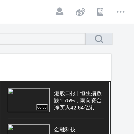
港股日报 | 恒生指数
跌1.75%，南向资金
净买入42.64亿港
00:56
元，消费者主要零售
商板块领涨
金融科技