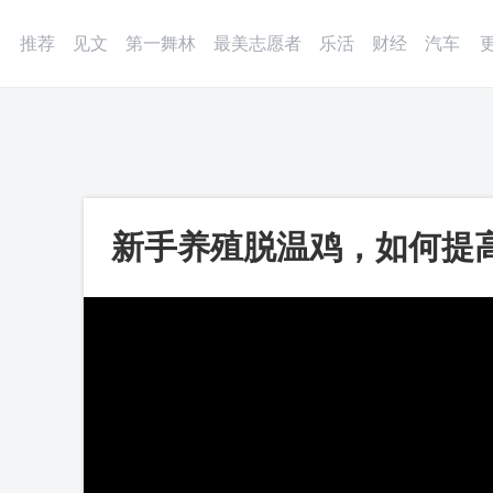
登录
微博
APP
更多
推荐
见文
第一舞林
最美志愿者
乐活
财经
汽车
新手养殖脱温鸡，如何提高
第一视频