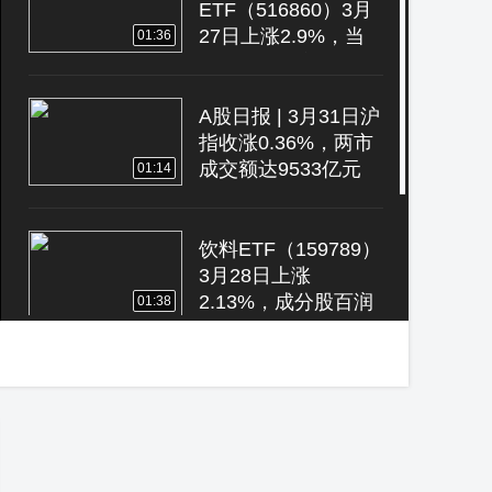
ETF（516860）3月
27日上涨2.9%，当
01:36
日涨幅位居市场首位
A股日报 | 3月31日沪
指收涨0.36%，两市
成交额达9533亿元
01:14
饮料ETF（159789）
3月28日上涨
2.13%，成分股百润
01:38
股份上涨7.53%
不定时分享博森科技
CCR全自动量化炒币
合约机器人比特币平
03:06
推策略，它随币圈成
长，它稳定