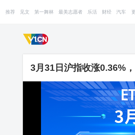
登录
微博
APP
更多
推荐
见文
第一舞林
最美志愿者
乐活
财经
汽车
3月31日沪指收涨0.36%
涨8.06%_第一视频