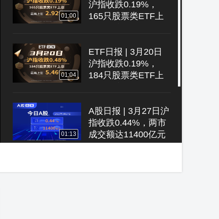
沪指收跌0.19%，
165只股票类ETF上
01:00
涨、最高上涨2.92%
ETF日报 | 3月20日
沪指收跌0.19%，
184只股票类ETF上
01:04
涨、最高上涨5.46%
A股日报 | 3月27日沪
指收跌0.44%，两市
成交额达11400亿元
01:13
你还在犹豫，别人已
经赚得盘满体满，专
业服务，专业量化，
03:24
博森科技CCG量化合
约机器人