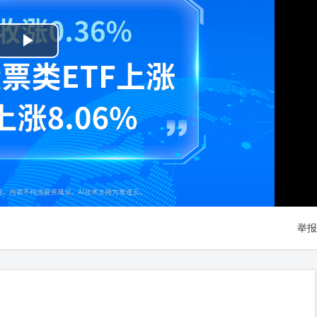
Play
Video
举报