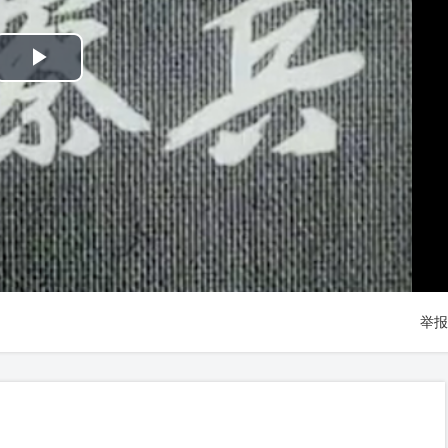
Play
Video
举报