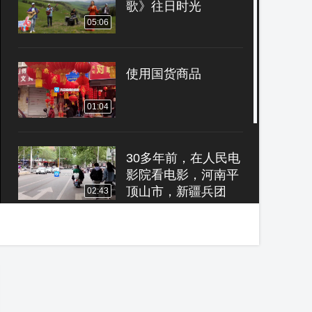
歌》往日时光
05:06
使用国货商品
01:04
30多年前，在人民电
影院看电影，河南平
顶山市，新疆兵团
02:43
爱萍照片相册《相
思》往日时光
04:31