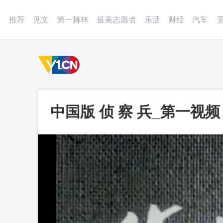
登录
微博
APP
更多
推荐
见文
第一舞林
最美志愿者
乐活
财经
汽车
中国版 侦 察 兵_第一视频